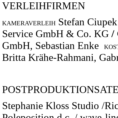
VERLEIHFIRMEN
Stefan Ciupe
KAMERAVERLEIH
Service GmbH & Co. KG
/
GmbH, Sebastian Enke
KOS
Britta Krähe-Rahmani, Gabr
POSTPRODUKTIONSATE
Stephanie Kloss Studio /Ri
Poleposition d.c. / wave-li