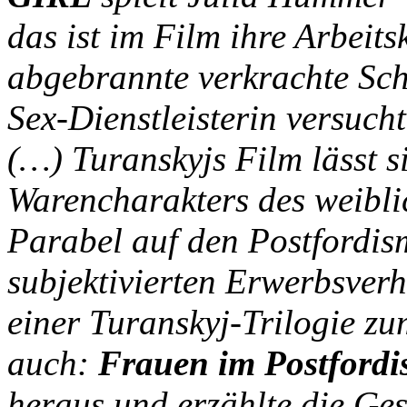
das ist im Film ihre Arbeitsk
abgebrannte verkrachte Scha
Sex-Dienstleisterin versuc
(…) Turanskyjs Film lässt s
Warencharakters des weibli
Parabel auf den Postfordism
subjektivierten Erwerbsverh
einer Turanskyj-Trilogie 
auch:
Frauen im Postford
heraus und erzählte die Ges