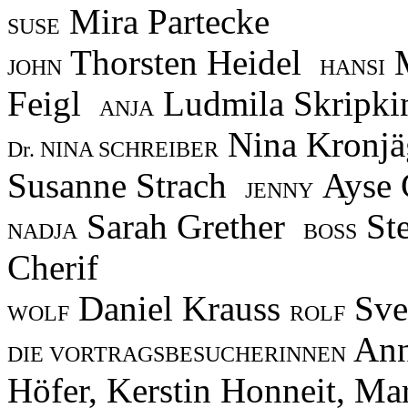
Mira Partecke
SUSE
Thorsten Heidel
M
JOHN
HANSI
Feigl
Ludmila Skripki
ANJA
Nina Kronj
Dr. NINA SCHREIBER
Susanne Strach
Ayse 
JENNY
Sarah Grether
St
NADJA
BOSS
Cherif
Daniel Krauss
Sve
WOLF
ROLF
Ann
DIE VORTRAGSBESUCHERINNEN
Höfer, Kerstin Honneit, Ma