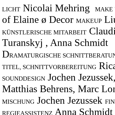
Nicolai Mehring
LICHT
MAKE 
of Elaine ø Decor
Liu
MAKEUP
Claudi
KÜNSTLERISCHE MITARBEIT
Turanskyj , Anna Schmidt
D
RAMATURGISCHE SCHNITTBERATU
Rica
TITEL, SCHNITTVORBEREITUNG
Jochen Jezussek
SOUNDDESIGN
Matthias Behrens, Marc Lo
Jochen Jezussek
MISCHUNG
FI
Anna Schmid
REGIEASSISTENZ