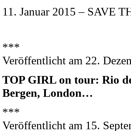
11. Januar 2015 – SAVE 
***
Veröffentlicht am 22. Deze
TOP GIRL on tour: Rio d
Bergen, London…
***
Veröffentlicht am 15. Sept