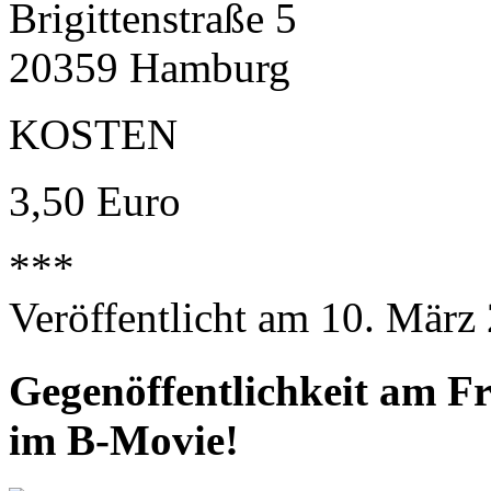
Brigittenstraße 5
20359 Hamburg
KOSTEN
3,50 Euro
***
Veröffentlicht am 10. März
Gegenöffentlichkeit am F
im B-Movie!