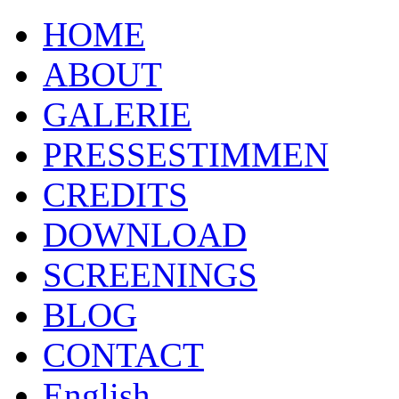
HOME
ABOUT
GALERIE
PRESSESTIMMEN
CREDITS
DOWNLOAD
SCREENINGS
BLOG
CONTACT
English