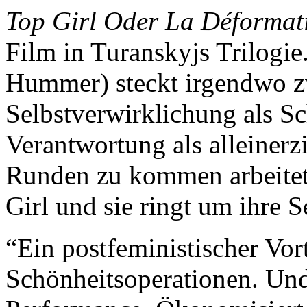
Top Girl Oder La Déformati
Film in Turanskyjs Trilogie
Hummer) steckt irgendwo z
Selbstverwirklichung als Sc
Verantwortung als alleiner
Runden zu kommen arbeitet s
Girl und sie ringt um ihre 
“Ein postfeministischer Vort
Schönheitsoperationen. Und