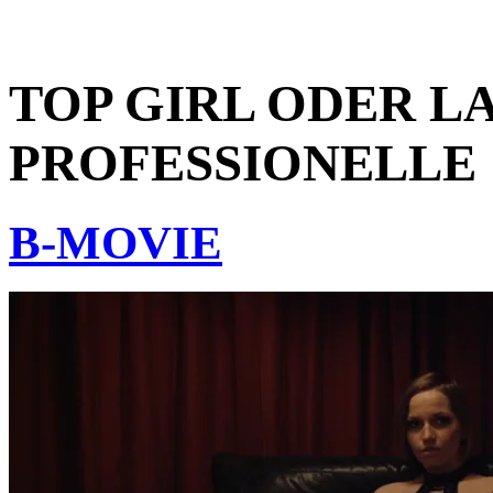
TOP GIRL ODER L
PROFESSIONELLE
B-MOVIE