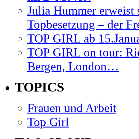
Julia Hummer erweist 
Topbesetzung – der Fr
TOP GIRL ab 15.Janua
TOP GIRL on tour: Ri
Bergen, London…
TOPICS
Frauen und Arbeit
Top Girl