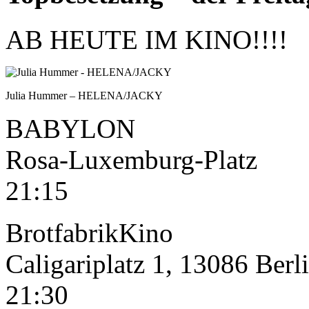
AB HEUTE IM KINO!!!!
Julia Hummer – HELENA/JACKY
BABYLON
Rosa-Luxemburg-Platz
‎21:15‎
BrotfabrikKino
Caligariplatz 1, 13086 Berl
‎21:30‎