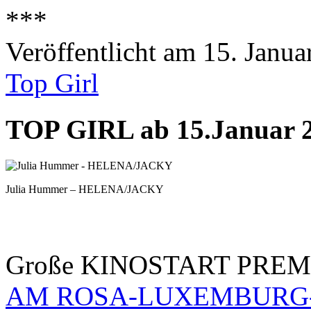
***
Veröffentlicht am 15. Janu
Top Girl
TOP GIRL ab 15.Januar 2
Julia Hummer – HELENA/JACKY
Große KINOSTART PREM
AM ROSA-LUXEMBURG