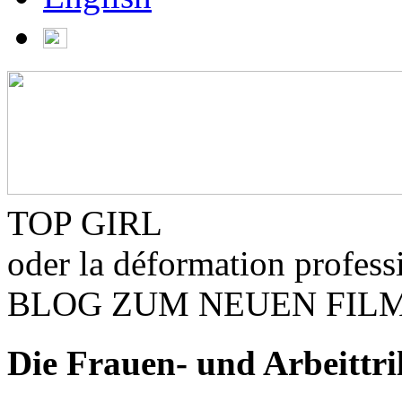
TOP GIRL
oder
la déformation profess
BLOG ZUM NEUEN FIL
Die Frauen- und Arbeitt