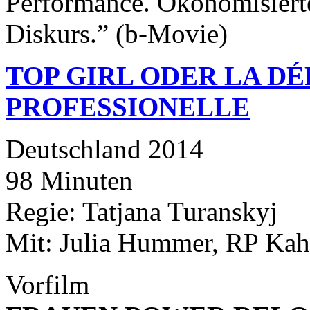
Performance. Ökonomisiert
Diskurs.” (b-Movie)
TOP GIRL ODER LA D
PROFESSIONELLE
Deutschland 2014
98 Minuten
Regie: Tatjana Turanskyj
Mit: Julia Hummer, RP Kah
Vorfilm