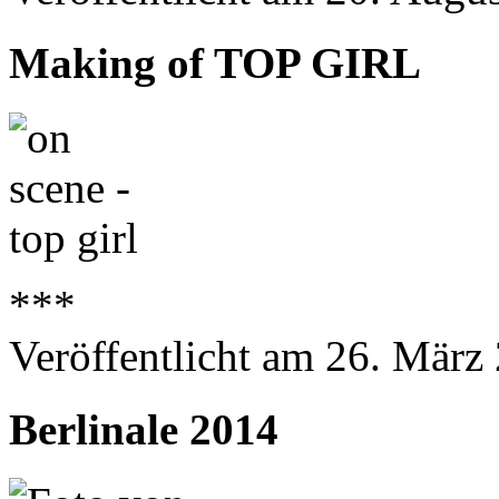
Making of TOP GIRL
***
Veröffentlicht am 26. März
Berlinale 2014